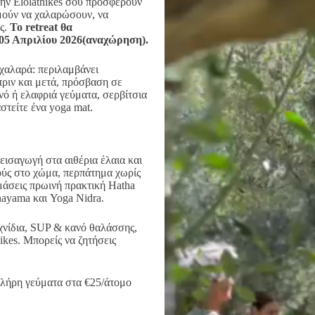
την Elolathikes σου προσφέρουν
υμούν να χαλαρώσουν, να
ης.
Το
retreat θα
05 Απριλίου 2026
(αναχώρηση).
 χαλαρά: περιλαμβάνει
πριν και μετά, πρόσβαση σε
νό ή ελαφριά γεύματα, σερβίτσια
αστείτε ένα yoga mat.
εισαγωγή στα αιθέρια έλαια και
μούς στο χώμα, περπάτημα χωρίς
μάσεις πρωινή πρακτική Hatha
nayama και Yoga Nidra.
ιχνίδια, SUP & κανό θαλάσσης,
ikes. Μπορείς να ζητήσεις
 πλήρη γεύματα στα €25/άτομο