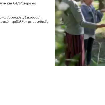
κλινο και €470/άτομο σε
ος να συνδυάσεις ξεκούραση,
υτικό περιβάλλον με μοναδικές