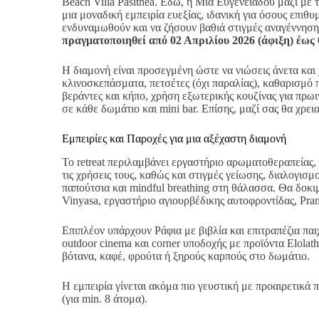
Beach Villa Pasithea. Εδώ, η Μία Ευγενειάδου μαζί με 
μια μοναδική εμπειρία ευεξίας, ιδανική για όσους επιθ
ενδυναμωθούν και να ζήσουν βαθιά στιγμές αναγέννησ
πραγματοποιηθεί από
02 Απριλίου 2026
(άφιξη) έως
Η διαμονή είναι προσεγμένη ώστε να νιώσεις άνετα και
κλινοσκεπάσματα, πετσέτες (όχι παραλίας), καθαρισμό 
βεράντες και κήπο, χρήση εξωτερικής κουζίνας για πρωι
σε κάθε δωμάτιο και mini bar. Επίσης, μαζί σας θα χρει
Εμπειρίες και Παροχές για μια αξέχαστη διαμονή
Το retreat περιλαμβάνει εργαστήριο αρωματοθεραπείας, 
τις χρήσεις τους, καθώς και στιγμές γείωσης, διαλογισ
παπούτσια και mindful breathing στη θάλασσα. Θα δοκι
Vinyasa, εργαστήριο αγιουρβέδικης αυτοφροντίδας, Pra
Επιπλέον υπάρχουν Ράφια με βιβλία και επιτραπέζια πα
outdoor cinema και corner υποδοχής με προϊόντα Elolath
βότανα, καφέ, φρούτα ή ξηρούς καρπούς στο δωμάτιο.
Η εμπειρία γίνεται ακόμα πιο γευστική με προαιρετικά
(για min. 8 άτομα).