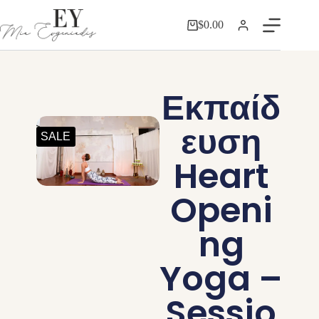
$
0.00
Εκπαίδ
ευση
SALE
Heart
Openi
ng
Yoga –
Sessio